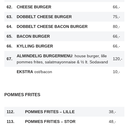
62.
CHEESE BURGER
66,-
63.
DOBBELT CHEESE BURGER
75,-
64.
DOBBELT CHEESE BACON BURGER
80,-
65.
BACON BURGER
66,-
66.
KYLLING BURGER
66,-
ALMINDELIG BURGERMENU
: house burger, lille
67.
120,-
pommes frites, salatmayonnaise & ½ lt. Sodavand
EKSTRA
ost/bacon
10,-
POMMES FRITES
112.
POMMES FRITES – LILLE
38,-
113.
POMMES FRITIES – STOR
48,-