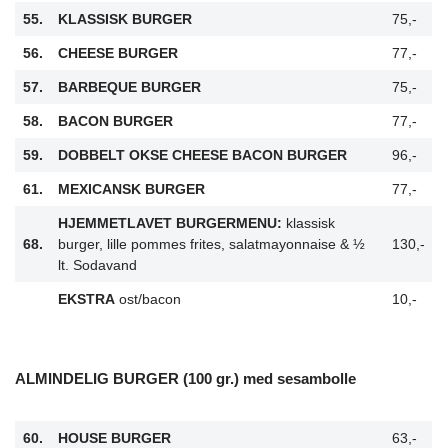
55.
KLASSISK BURGER
75,-
56.
CHEESE BURGER
77,-
57.
BARBEQUE BURGER
75,-
58.
BACON BURGER
77,-
59.
DOBBELT OKSE CHEESE BACON BURGER
96,-
61.
MEXICANSK BURGER
77,-
HJEMMETLAVET BURGERMENU:
klassisk
68.
burger, lille pommes frites, salatmayonnaise & ½
130,-
lt. Sodavand
EKSTRA
ost/bacon
10,-
ALMINDELIG BURGER (100 gr.) med sesambolle
60.
HOUSE BURGER
63,-